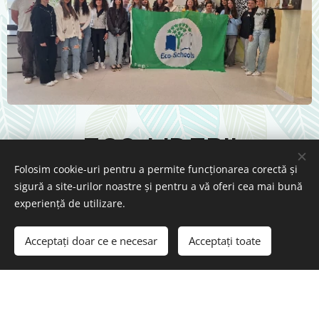
ECO-LIDERII
Folosim cookie-uri pentru a permite funcționarea corectă și
sigură a site-urilor noastre și pentru a vă oferi cea mai bună
Voluntariatul este o formă directă de implicare a
experiență de utilizare.
elevilor noștri în diferite activități legate de educația
ecologică atât la nivelul liceului, cât și în comunitatea
Acceptați doar ce e necesar
Acceptați toate
locală. Aceștia își dedică o parte din timpul lor liber
în activități ce țin de campanii de informare, de
ecologizare, de celebrare a unor evenimente
naționale și internaționale ecologice, în vederea